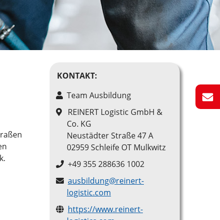
KONTAKT:
Team Ausbildung
REINERT Logistic GmbH &
Co. KG
traßen
Neustädter Straße 47 A
en
02959 Schleife OT Mulkwitz
k.
+49 355 288636 1002
ausbildung@reinert-
logistic.com
https://www.reinert-